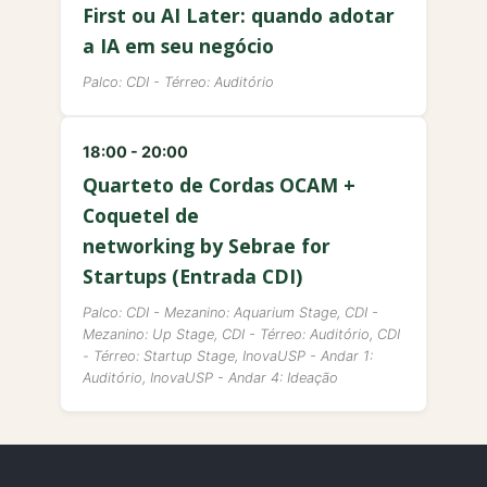
First ou AI Later: quando adotar
a IA em seu negócio
Palco: CDI - Térreo: Auditório
18:00 - 20:00
Quarteto de Cordas OCAM +
Coquetel de
networking by Sebrae for
Startups (Entrada CDI)
Palco: CDI - Mezanino: Aquarium Stage, CDI -
Mezanino: Up Stage, CDI - Térreo: Auditório, CDI
- Térreo: Startup Stage, InovaUSP - Andar 1:
Auditório, InovaUSP - Andar 4: Ideação